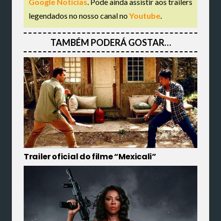
Google Notícias
. Pode ainda assistir aos trailers
legendados no nosso canal no
Youtube
.
TAMBÉM PODERÁ GOSTAR…
Trailer oficial do filme “Mexicali”