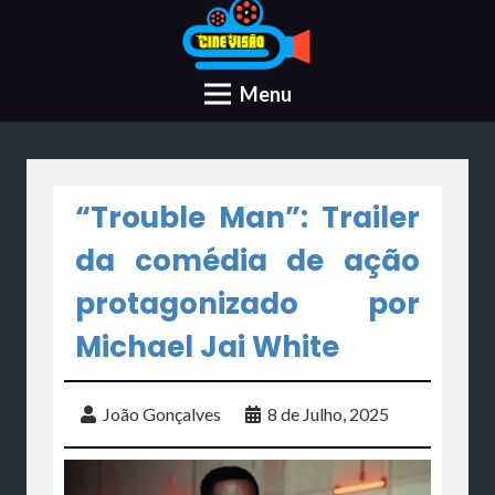
Menu
“Trouble Man”: Trailer
da comédia de ação
protagonizado por
Michael Jai White
João Gonçalves
8 de Julho, 2025