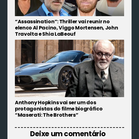
“Assassination”: Thriller vai reunir no
elenco Al Pacino, Viggo Mortensen, John
Travolta e Shia LaBeouf
Anthony Hopkins vai ser um dos
protagonistas do filme biográfico
“Maserati: The Brothers”
Deixe um comentário