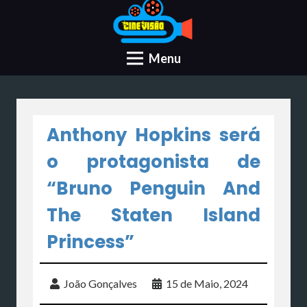
Menu
Anthony Hopkins será
o protagonista de
“Bruno Penguin And
The Staten Island
Princess”
João Gonçalves
15 de Maio, 2024