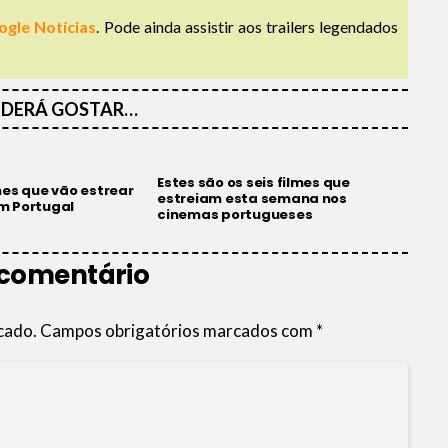
ogle Notícias
. Pode ainda assistir aos trailers legendados
DERÁ GOSTAR…
Estes são os seis filmes que
mes que vão estrear
estreiam esta semana nos
m Portugal
cinemas portugueses
 comentário
cado.
Campos obrigatórios marcados com
*