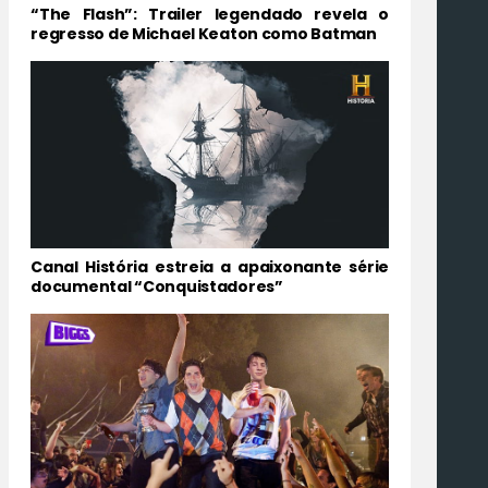
“The Flash”: Trailer legendado revela o
regresso de Michael Keaton como Batman
Canal História estreia a apaixonante série
documental “Conquistadores”