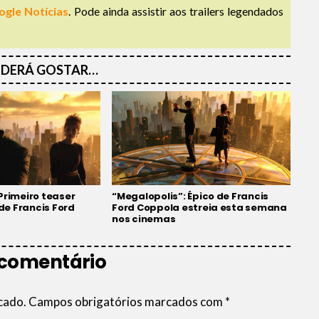
ogle Notícias
. Pode ainda assistir aos trailers legendados
DERÁ GOSTAR…
Primeiro teaser
“Megalopolis”: Épico de Francis
 de Francis Ford
Ford Coppola estreia esta semana
nos cinemas
 comentário
cado.
Campos obrigatórios marcados com
*