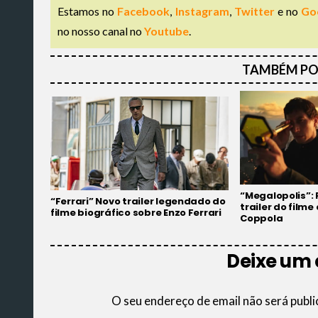
Estamos no
Facebook
,
Instagram
,
Twitter
e no
Go
no nosso canal no
Youtube
.
TAMBÉM PO
“Megalopolis”: 
“Ferrari” Novo trailer legendado do
trailer do filme
filme biográfico sobre Enzo Ferrari
Coppola
Deixe um
O seu endereço de email não será publi