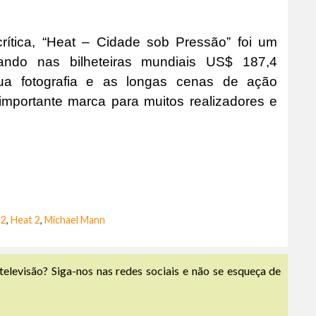
rítica, “Heat – Cidade sob Pressão” foi um
ando nas bilheteiras mundiais US$ 187,4
sua fotografia e as longas cenas de ação
importante marca para muitos realizadores e
 2
,
Heat 2
,
Michael Mann
televisão? Siga-nos nas redes sociais e não se esqueça de