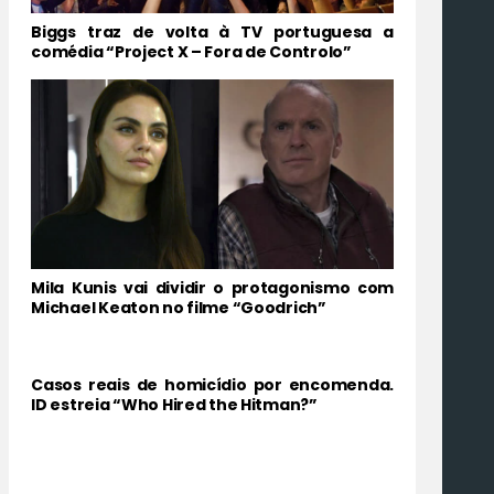
Biggs traz de volta à TV portuguesa a
comédia “Project X – Fora de Controlo”
Mila Kunis vai dividir o protagonismo com
Michael Keaton no filme “Goodrich”
Casos reais de homicídio por encomenda.
ID estreia “Who Hired the Hitman?”