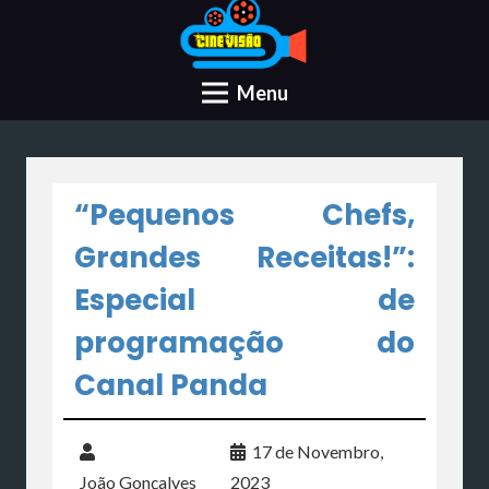
Menu
“Pequenos Chefs,
Grandes Receitas!”:
Especial de
programação do
Canal Panda
17 de Novembro,
João Gonçalves
2023