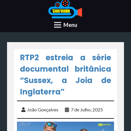
Menu
RTP2 estreia a série
documental britânica
“Sussex, a Joia de
Inglaterra”
João Gonçalves
7 de Julho, 2025