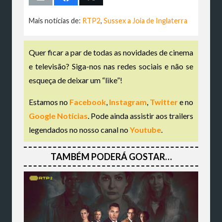
Mais notícias de:
RTP2
,
Sussex a Joia de Inglaterra
Quer ficar a par de todas as novidades de cinema
e televisão? Siga-nos nas redes sociais e não se
esqueça de deixar um “like”!
Estamos no
Facebook
,
Instagram
,
Twitter
e no
Google Notícias
. Pode ainda assistir aos trailers
legendados no nosso canal no
Youtube
.
TAMBÉM PODERÁ GOSTAR…