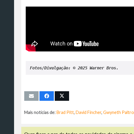
Fotos/Divulgação: © 2025 Warner Bros.
Mais notícias de:
Brad Pitt
,
David Fincher
,
Gwyneth Paltr
Quer ficar a par de todas as novidades de cinema e 