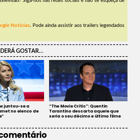
ogle Notícias
. Pode ainda assistir aos trailers legendados
DERÁ GOSTAR…
w juntou-se a
“The Movie Critic”: Quentin
met no elenco de
Tarantino descarta aquele que
e”
seria o seu décimo e último filme
 comentário