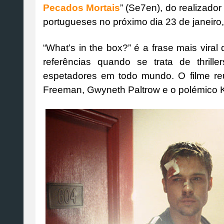
Pecados Mortais
” (Se7en), do realizado
portugueses no próximo dia 23 de janeir
“What’s in the box?” é a frase mais vira
referências quando se trata de thrille
espetadores em todo mundo. O filme reu
Freeman, Gwyneth Paltrow e o polémico 