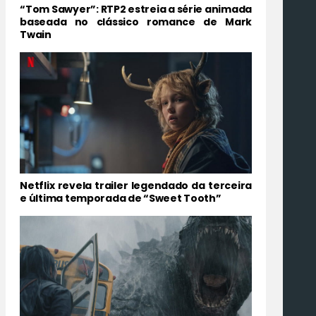
“Tom Sawyer”: RTP2 estreia a série animada
baseada no clássico romance de Mark
Twain
Netflix revela trailer legendado da terceira
e última temporada de “Sweet Tooth”