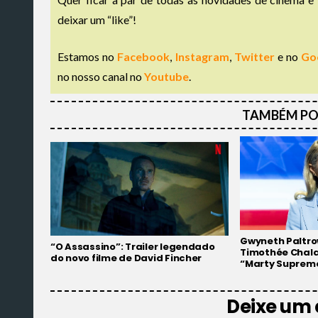
deixar um “like”!
Estamos no
Facebook
,
Instagram
,
Twitter
e no
Go
no nosso canal no
Youtube
.
TAMBÉM PO
Gwyneth Paltro
“O Assassino”: Trailer legendado
Timothée Chala
do novo filme de David Fincher
“Marty Suprem
Deixe um