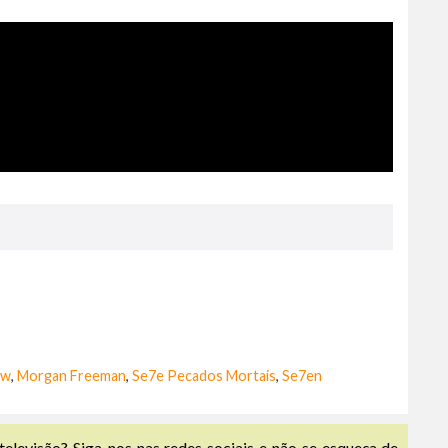
ow
,
Morgan Freeman
,
Se7e Pecados Mortais
,
Se7en
televisão? Siga-nos nas redes sociais e não se esqueça de