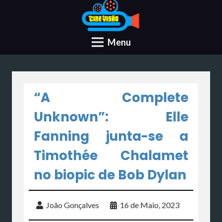
Menu
“A Complete
Unknown”: Elle
Fanning junta-se a
Timothée Chalamet
no biopic de Bob Dylan
João Gonçalves
16 de Maio, 2023