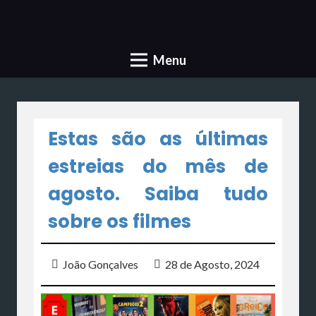
Menu
Estas são as últimas
estreias do mês de
agosto. Saiba tudo
sobre os filmes
João Gonçalves
28 de Agosto, 2024