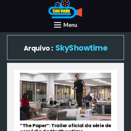
Menu
SkyShowtime
Arquivo :
“The Paper”: Trailer oficial da série de