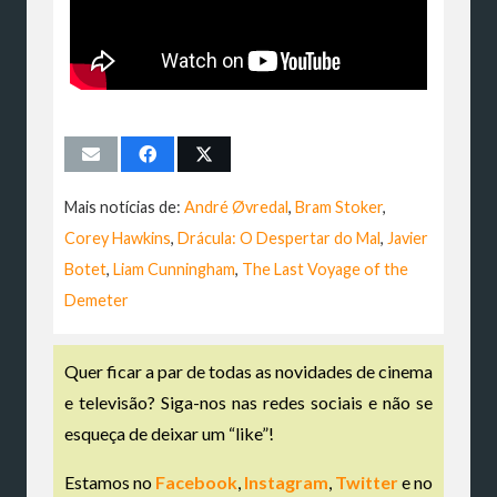
Mais notícias de:
André Øvredal
,
Bram Stoker
,
Corey Hawkins
,
Drácula: O Despertar do Mal
,
Javier
Botet
,
Liam Cunningham
,
The Last Voyage of the
Demeter
Quer ficar a par de todas as novidades de cinema
e televisão? Siga-nos nas redes sociais e não se
esqueça de deixar um “like”!
Estamos no
Facebook
,
Instagram
,
Twitter
e no