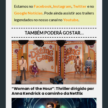
Estamos no
Facebook
,
Instagram
,
Twitter
e no
Google Notícias
. Pode ainda assistir aos trailers
legendados no nosso canal no
Youtube
.
TAMBÉM PODERÁ GOSTAR…
“Woman of the Hour”: Thriller dirigido por
Anna Kendrick a caminho da Netflix